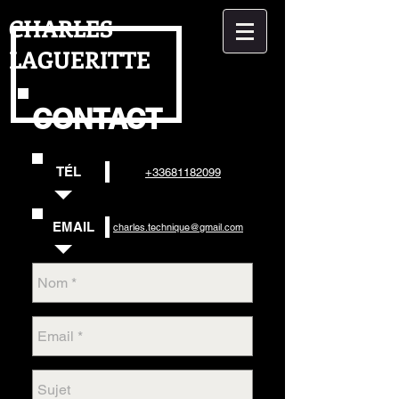
CHARLES
LAGUERITTE
CONTACT
TÉL
+33681182099
EMAIL
charles.technique@gmail.com